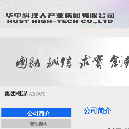
集团概况
ABOUT
公司简介
公司简介
管理架构