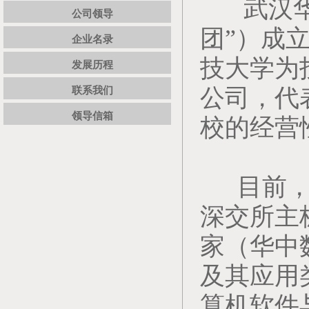
武汉华中
公司领导
团”）成立
企业名录
技大学为
发展历程
公司，代
联系我们
领导信箱
校的经营
目前，产
深交所主
家（华中
及其应用
算机软件